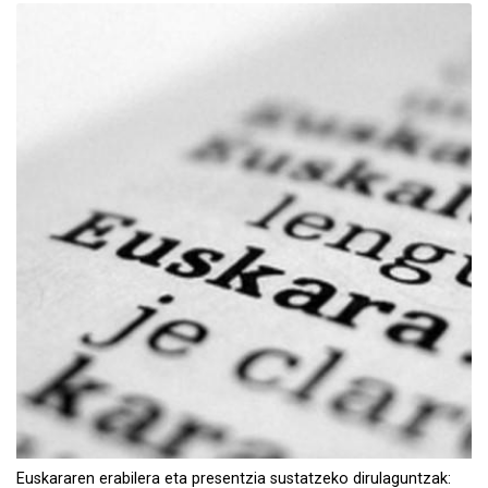
Euskararen erabilera eta presentzia sustatzeko dirulaguntzak: