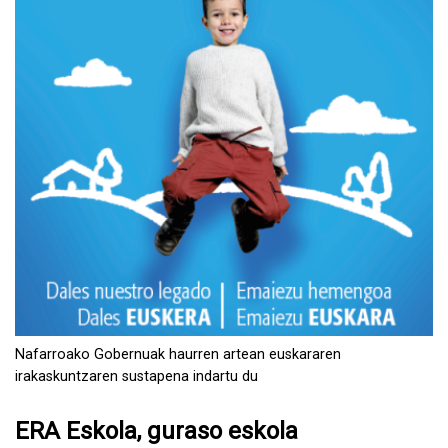
Nafarroako Gobernuak haurren artean euskararen
irakaskuntzaren sustapena indartu du
ERA Eskola, guraso eskola