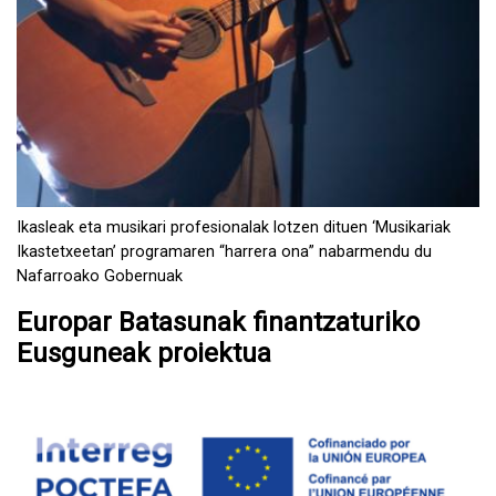
Ikasleak eta musikari profesionalak lotzen dituen ‘Musikariak
Ikastetxeetan’ programaren “harrera ona” nabarmendu du
Nafarroako Gobernuak
Europar Batasunak finantzaturiko
Eusguneak proiektua