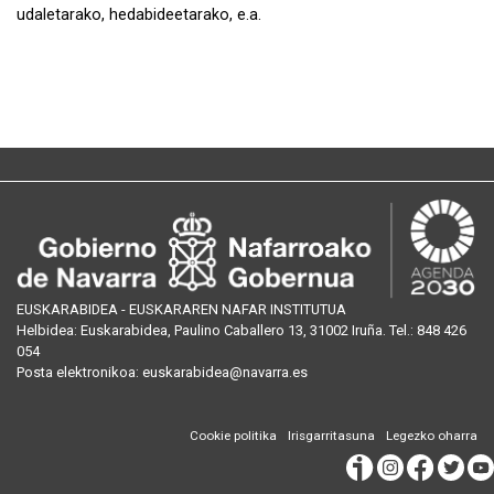
udaletarako, hedabideetarako, e.a.
EUSKARABIDEA - EUSKARAREN NAFAR INSTITUTUA
Helbidea:
Euskarabidea, Paulino Caballero 13, 31002 Iruña
. Tel.:
848 426
054
Posta
elektronikoa
:
euskarabidea@navarra.es
Cookie politika
Irisgarritasuna
Legezko oharra