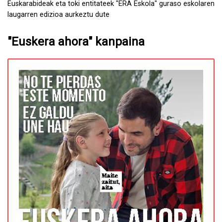
Euskarabideak eta toki entitateek "ERA Eskola" guraso eskolaren
laugarren edizioa aurkeztu dute
"Euskera ahora" kanpaina