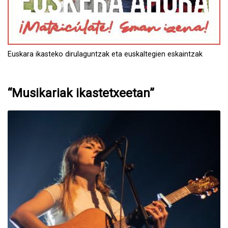
Euskara ikasteko dirulaguntzak eta euskaltegien eskaintzak
“Musikariak ikastetxeetan”