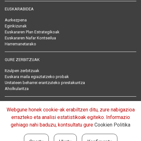
EUSKARABIDEA
Aurkezpena
Eginkizunak
Euskararen Plan Estrategikoak
Euskararen Nafar Kontseilua
Harremanetarako
GURE ZERBITZUAK
Itzulpen zerbitzuak
Euskara maila egiaztatzeko probak
Unitateen beharrei erantzuteko prestakuntza
Aholkularitza
EUSKARARI BURUZKO ARAU BILDUMA
Webgune honek cookie-ak erabiltzen ditu, zure nabigazioa
Arautegia
errazteko eta analisi estatistikoak egiteko. Informazio
gehiago nahi baduzu, kontsultatu gure
Cookien Politika
EUROPAN BARNA: