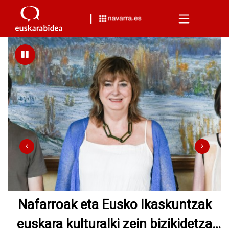
Menu
Ollo lehendakariordeak
EuskarAbentura 2026 parte hartzen