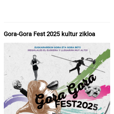
duten 130 gazteei harrera egin die
Iruñean
Gora-Gora Fest 2025 kultur zikloa