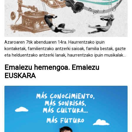
Azaroaren 7tik abenduaren 14ra. Haurrentzako ipuin
kontaketak, familientzako antzerki saioak, familia bestak, gazte
eta helduentzako antzerki lanak, haurrentzako ipuin musikalak
eta familientzako magia ikuskizunak.
Emaiezu hemengoa. Emaiezu
EUSKARA