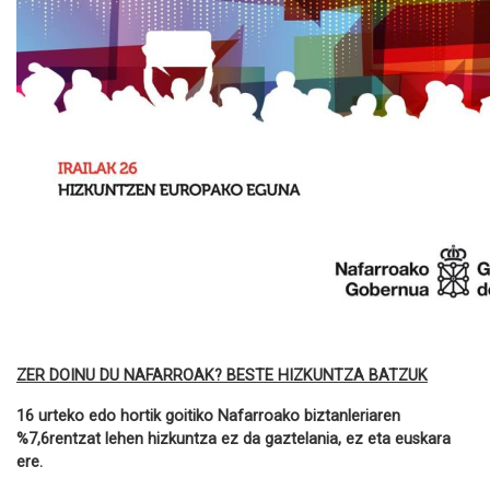
ZER DOINU DU NAFARROAK? BESTE HIZKUNTZA BATZUK
16 urteko edo hortik goitiko Nafarroako biztanleriaren
%7,6rentzat lehen hizkuntza ez da gaztelania, ez eta euskara
ere.