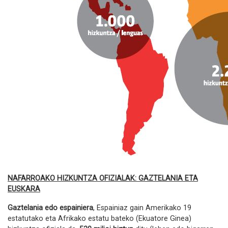
NAFARROAKO HIZKUNTZA OFIZIALAK: GAZTELANIA ETA
EUSKARA
Gaztelania edo espainiera
, Espainiaz gain Amerikako 19
estatutako eta Afrikako estatu bateko (Ekuatore Ginea)