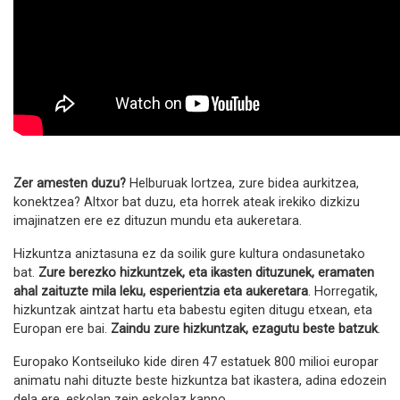
Zer amesten duzu?
Helburuak lortzea, zure bidea aurkitzea,
konektzea? Altxor bat duzu, eta horrek ateak irekiko dizkizu
imajinatzen ere ez dituzun mundu eta aukeretara.
Hizkuntza aniztasuna ez da soilik gure kultura ondasunetako
bat.
Zure berezko hizkuntzek, eta ikasten dituzunek, eramaten
ahal zaituzte mila leku, esperientzia eta aukeretara
. Horregatik,
hizkuntzak aintzat hartu eta babestu egiten ditugu etxean, eta
Europan ere bai.
Zaindu zure hizkuntzak, ezagutu beste batzuk
.
Europako Kontseiluko kide diren 47 estatuek 800 milioi europar
animatu nahi dituzte beste hizkuntza bat ikastera, adina edozein
dela ere, eskolan zein eskolaz kanpo.