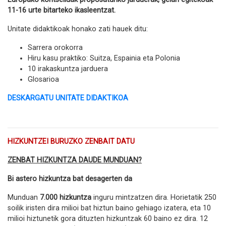
11-16 urte bitarteko ikasleentzat.
Unitate didaktikoak honako zati hauek ditu:
Sarrera orokorra
Hiru kasu praktiko: Suitza, Espainia eta Polonia
10 irakaskuntza jarduera
Glosarioa
DESKARGATU UNITATE DIDAKTIKOA
HIZKUNTZEI BURUZKO ZENBAIT DATU
ZENBAT HIZKUNTZA DAUDE MUNDUAN?
Bi astero hizkuntza bat desagerten da
Munduan
7.000 hizkuntza
inguru mintzatzen dira. Horietatik 250
soilik iristen dira milioi bat hiztun baino gehiago izatera, eta 10
milioi hiztunetik gora dituzten hizkuntzak 60 baino ez dira. 12