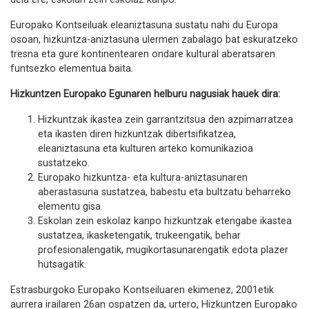
Europako Kontseiluak eleaniztasuna sustatu nahi du Europa
osoan, hizkuntza-aniztasuna ulermen zabalago bat eskuratzeko
tresna eta gure kontinentearen ondare kultural aberatsaren
funtsezko elementua baita.
Hizkuntzen Europako Egunaren helburu nagusiak hauek dira:
Hizkuntzak ikastea zein garrantzitsua den azpimarratzea
eta ikasten diren hizkuntzak dibertsifikatzea,
eleaniztasuna eta kulturen arteko komunikazioa
sustatzeko.
Europako hizkuntza- eta kultura-aniztasunaren
aberastasuna sustatzea, babestu eta bultzatu beharreko
elementu gisa.
Eskolan zein eskolaz kanpo hizkuntzak etengabe ikastea
sustatzea, ikasketengatik, trukeengatik, behar
profesionalengatik, mugikortasunarengatik edota plazer
hutsagatik.
Estrasburgoko Europako Kontseiluaren ekimenez, 2001etik
aurrera irailaren 26an ospatzen da, urtero, Hizkuntzen Europako