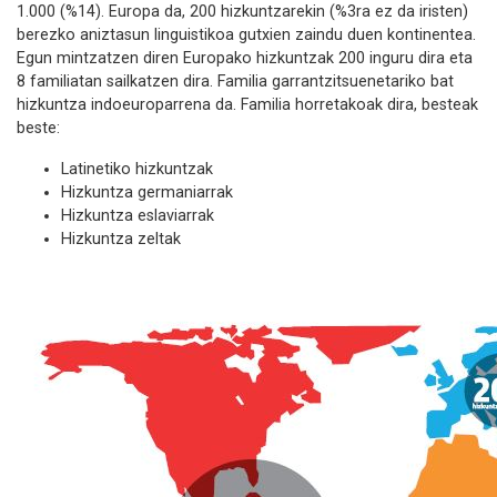
1.000 (%14). Europa da, 200 hizkuntzarekin (%3ra ez da iristen)
berezko aniztasun linguistikoa gutxien zaindu duen kontinentea.
Egun mintzatzen diren Europako hizkuntzak 200 inguru dira eta
8 familiatan sailkatzen dira. Familia garrantzitsuenetariko bat
hizkuntza indoeuroparrena da. Familia horretakoak dira, besteak
beste:
Latinetiko hizkuntzak
Hizkuntza germaniarrak
Hizkuntza eslaviarrak
Hizkuntza zeltak