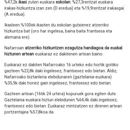
%47,2k
ikasi
zuten euskara
eskolan
: %27,3rentzat euskara
irakas-hizkuntza izan zen (D eredua) eta %19,9rentzat irakasgai
(A eredua).
Ikasleen %100ek ikasten du eskolan gutxienez atzerriko
hizkuntza bat (oro har ingelesa, baina baita frantsesa eta
alemana ere).
Nafarroan
atzerriko hizkuntzen ezagutza handiagoa da euskal
hiztunen artean
euskaraz ez dakitenen artean baino.
Euskaraz ez dakiten Nafarroako 16 urteko edo hortik goitiko
gazteen %22,8k daki ingelesez, frantsesez edo bietan. Aldiz,
Nafarroako biztanleria elebidunaren (gaztelania-euskara)
%35,9k daki horiez gain ingelesez, frantsesez edo bietan.
Gazteen artean (16tik 24 urtera) kopuruek gora egiten dute.
Gaztelania-euskara hiztun elebidunen %64,4k daki ingelesez,
frantsesez edo bietan. Euskaraz mintzatzen ez direnen artean
portzentajea %57,8koa da.