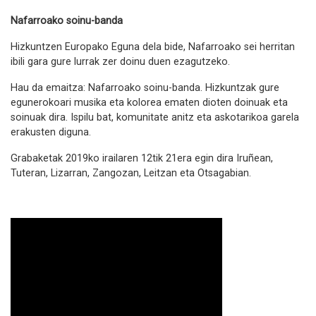
Nafarroako soinu-banda
Hizkuntzen Europako Eguna dela bide, Nafarroako sei herritan
ibili gara gure lurrak zer doinu duen ezagutzeko.
Hau da emaitza: Nafarroako soinu-banda. Hizkuntzak gure
egunerokoari musika eta kolorea ematen dioten doinuak eta
soinuak dira. Ispilu bat, komunitate anitz eta askotarikoa garela
erakusten diguna.
Grabaketak 2019ko irailaren 12tik 21era egin dira Iruñean,
Tuteran, Lizarran, Zangozan, Leitzan eta Otsagabian.