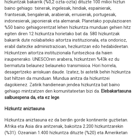
hizkuntzak bakarrik (%0,2 ozta-ozta) dituzte 100 milioi hiztun
baino gehiago: txinerak, ingelesak, hindiak, espainierak,
frantsesak, bengalerak, arabierak, errusierak, portugesak,
indonesierak, japonierak eta alemanak. Planetako populazioaren
%50 baino gehiagorentzat lehen hizkuntza munduan gehien hitz
egiten diren 12 hizkuntza horietako bat da. 580 hizkuntzak
bakarrik dute nolabaiteko aitortza instituzionala, eta ondorioz,
erabil daitezke administrazioan, hezkuntzan edo hedabideetan.
Hizkuntzen aitortza instituzionala funtsezkoa da haien
iraupenerako. UNESCOren arabera, hizkuntzen %43k ez du
bermatuta belaunez belauneko transmisioa. Hori horrela,
desagertzeko arriskuan daude. Izatez, bi astetik behin hizkuntza
bat hiltzen da munduan. Mundua anitza da hizkuntzei
dagokienez. Zatirik handienean jendea hizkuntza bat baino
gehiago mintzatzen den komunitateetan bizi da.
Elebakartasuna
salbuespena da, eta ez lege
.
Hizkuntz aniztasuna
Hizkuntza aniztasuna ez da berdin gorde kontinente guztietan.
Afrika eta Asia dira anitzenak, bakoitza 2.200 hizkuntzarekin
(%31). Ozeanian 1.400 hizkuntza dituzte (%20) eta Ameriketan