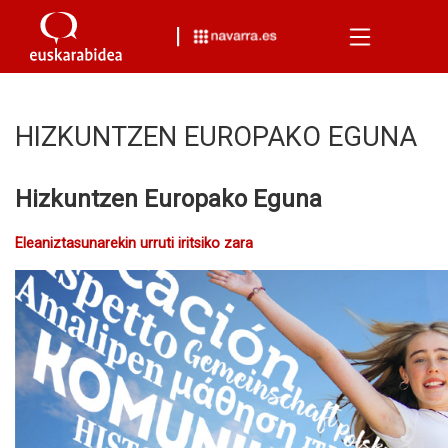
Menu
HIZKUNTZEN EUROPAKO EGUNA
Hizkuntzen Europako Eguna
Eleaniztasunarekin urruti iritsiko zara