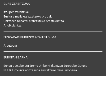
GURE ZERBITZUAK
Itzulpen zerbitzuak
Euskara maila egiaztatzeko probak
Unitateen beharrei erantzuteko prestakuntza
Aholkularitza
EUSKARARI BURUZKO ARAU BILDUMA
Arautegia
EUROPAN BARNA:
Eskualdeetako eta Eremu Urriko Hizkuntzen Europako Gutuna
NPLD: Hizkuntz aniztasuna sustatzeko Sare Europarra