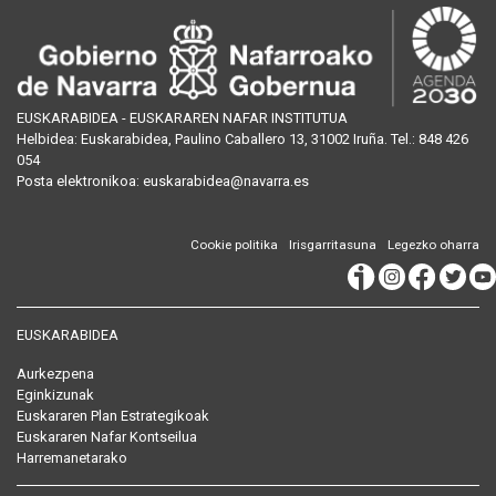
EUSKARABIDEA - EUSKARAREN NAFAR INSTITUTUA
Helbidea:
Euskarabidea, Paulino Caballero 13, 31002 Iruña
. Tel.:
848 426
054
Posta
elektronikoa
:
euskarabidea@navarra.es
Cookie politika
Irisgarritasuna
Legezko oharra
EUSKARABIDEA
Aurkezpena
Eginkizunak
Euskararen Plan Estrategikoak
Euskararen Nafar Kontseilua
Harremanetarako