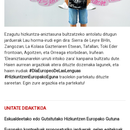
Ezagutu hizkuntza-aniztasuna bultzatzeko antolatu ditugun
jarduerak Lau horma-irudi egin dira: Sierra de Leyre BHIn,
Zangozan; La Kolasa Gazteriaren Etxean, Tafallan; Toki Eder
frontoian, Agoitzen, eta Orreaga etorbidean, Iruñean.
'Eleaniztasunarekin urruti iritsiko zara' kanpaina bultzatu dute.
Haien aurrean argazkiak atera dituzte dozenaka lagunek, eta
haien irudiak
#DíaEuropeoDeLasLenguas
#HizkuntzenEuropakoEguna
traolekin partekatu dituzte
sareetan. Egin zure argazkia eta partekatu!
UNITATE DIDAKTIKOA
Eskualdeetako edo Gutxitutako Hizkuntzen Europako Gutuna
Europako kontseiluak proposaturiko jarduerak, gelan egitekoak