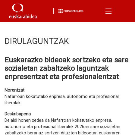
Menu
DIRULAGUNTZAK
Euskarazko bideoak sortzeko eta sare
sozialetan zabaltzeko laguntzak
enpresentzat eta profesionalentzat
Norentzat
Nafarroan kokatutako enpresa, autonomo eta profesional
liberalak.
Deskribapena
Deialdi honen xedea da Nafarroan kokatutako enpresa,
autonomo eta profesional liberalek 2026an sare sozialetan
zabaltzeko berariaz sortzen dituzten bideoetan euskararen