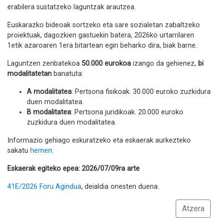
erabilera sustatzeko laguntzak arautzea.
Euskarazko bideoak sortzeko eta sare sozialetan zabaltzeko
proiektuak, dagozkien gastuekin batera, 2026ko urtarrilaren
1etik azaroaren 1era bitartean egin beharko dira, biak barne.
Laguntzen zenbatekoa
50.000 eurokoa
izango da gehienez,
bi
modalitatetan
banatuta:
A modalitatea
: Pertsona fisikoak. 30.000 euroko zuzkidura
duen modalitatea.
B modalitatea
: Pertsona juridikoak. 20.000 euroko
zuzkidura duen modalitatea.
Informazio gehiago eskuratzeko eta eskaerak aurkezteko
sakatu
hemen
.
Eskaerak egiteko epea: 2026/07/09ra arte
41E/2026 Foru Agindua
, deialdia onesten duena.
Atzera