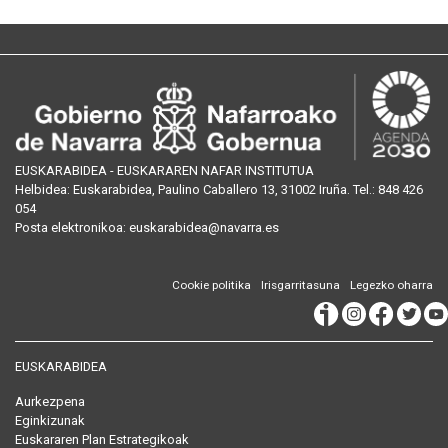
EUSKARABIDEA - EUSKARAREN NAFAR INSTITUTUA
Helbidea:
Euskarabidea, Paulino Caballero 13, 31002 Iruña
. Tel.:
848 426
054
Posta
elektronikoa
:
euskarabidea@navarra.es
Cookie politika
Irisgarritasuna
Legezko oharra
EUSKARABIDEA
Aurkezpena
Eginkizunak
Euskararen Plan Estrategikoak