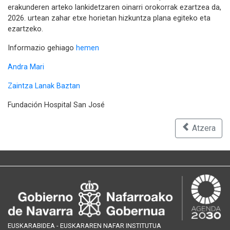
erakunderen arteko lankidetzaren oinarri orokorrak ezartzea da,
2026. urtean zahar etxe horietan hizkuntza plana egiteko eta
ezartzeko.
Informazio gehiago
hemen
Andra Mari
Zaintza Lanak Baztan
Fundación Hospital San José
Atzera
EUSKARABIDEA - EUSKARAREN NAFAR INSTITUTUA