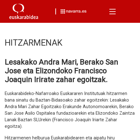
Menu
HITZARMENAK
Lesakako Andra Mari, Berako San
Jose eta Elizondoko Francisco
Joaquin Irirate zahar egoitzak.
Euskarabideko-Nafarroako Euskararen Institutuak hitzarmen
bana sinatu du Baztan-Bidasoako zahar egoitzekin: Lesakako
Andra Mari Zahar Egoitzako Erakunde Autonomoarekin, Berako
San Jose Asilo Ospitalea fundazioarekin eta Elizondoko Zaintza
Lanak Baztan SLUrekin (Francisco Joaquín Iriarte Zahar
egoitza).
Hitzarmenen helburua Euskarabidearen eta aipatu hiru