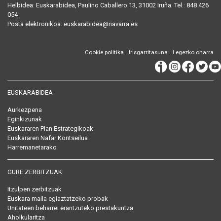
Helbidea:
Euskarabidea, Paulino Caballero 13, 31002 Iruña
. Tel.:
848 426
054
Posta
elektronikoa
:
euskarabidea@navarra.es
Cookie politika
Irisgarritasuna
Legezko oharra
EUSKARABIDEA
Aurkezpena
Eginkizunak
Euskararen Plan Estrategikoak
Euskararen Nafar Kontseilua
Harremanetarako
GURE ZERBITZUAK
Itzulpen zerbitzuak
Euskara maila egiaztatzeko probak
Unitateen beharrei erantzuteko prestakuntza
Aholkularitza