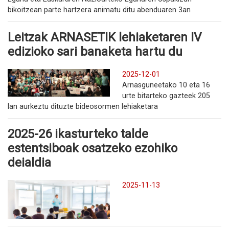
bikoitzean parte hartzera animatu ditu abenduaren 3an
Leitzak ARNASETIK lehiaketaren IV
edizioko sari banaketa hartu du
2025-12-01
Arnasguneetako 10 eta 16
urte bitarteko gazteek 205
lan aurkeztu dituzte bideosormen lehiaketara
2025-26 ikasturteko talde
estentsiboak osatzeko ezohiko
deialdia
2025-11-13