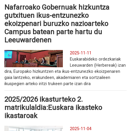
Nafarroako Gobernuak hizkuntza
gutxituen ikus-entzunezko
ekoizpenari buruzko nazioarteko
Campus batean parte hartu du
Leeuwardenen
2025-11-11
Euskarabideko ordezkariak
Leeuwarden (Herbereak) izan
dira, Europako hizkuntzen eta ikus-entzunezko ekoizpenaren
gaia lantzeko, erakundeen, akademiaren eta sortzaileen
ikuspegien arteko iritzi trukeen parte izan dira
2025/2026 ikasturteko 2.
matrikulaldia:Euskara ikasteko
ikastaroak
2025-11-04