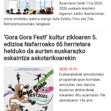
Azaroaren 5etik 11ra 2025-
2026 euskara ikasteko
bigarren zatiko ikastaroetan
izena emateko aukera izango dute Estatu, Foru eta Toki
Administrazioetako langileek.
‘Gora Gora Fest!’ kultur zikloaren 5.
edizioa Nafarroako 65 herrietara
helduko da aurten euskarazko
eskaintza askotarikoarekin
2025-10-31
Euskarabideak antolatutako
programak ipuin kontalari,
antzezlan zein dantza
ikuskizun desberdinak
eskainiko ditu azaroaren 7tik
abenduaren 14a arte