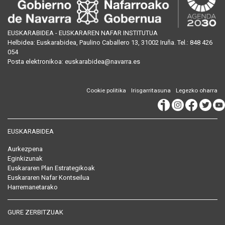
EUSKARABIDEA - EUSKARAREN NAFAR INSTITUTUA
Helbidea:
Euskarabidea, Paulino Caballero 13, 31002 Iruña
. Tel.:
848 426
054
Posta
elektronikoa
:
euskarabidea@navarra.es
Cookie politika
Irisgarritasuna
Legezko oharra
EUSKARABIDEA
Aurkezpena
Eginkizunak
Euskararen Plan Estrategikoak
Euskararen Nafar Kontseilua
Harremanetarako
GURE ZERBITZUAK