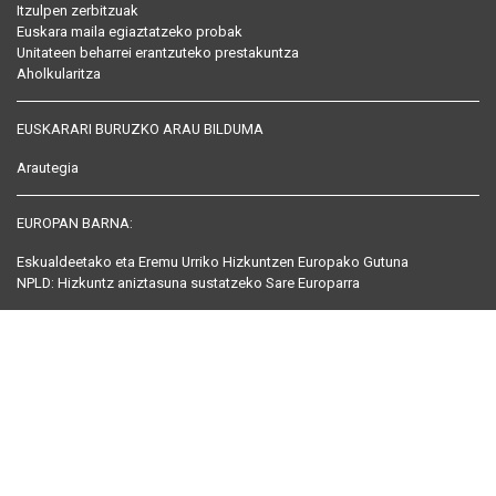
Itzulpen zerbitzuak
Euskara maila egiaztatzeko probak
Unitateen beharrei erantzuteko prestakuntza
Aholkularitza
EUSKARARI BURUZKO ARAU BILDUMA
Arautegia
EUROPAN BARNA:
Eskualdeetako eta Eremu Urriko Hizkuntzen Europako Gutuna
NPLD: Hizkuntz aniztasuna sustatzeko Sare Europarra