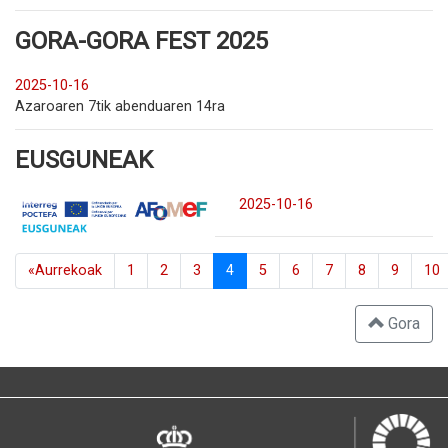
GORA-GORA FEST 2025
2025-10-16
Azaroaren 7tik abenduaren 14ra
EUSGUNEAK
2025-10-16
«Aurrekoak
1
2
3
4
5
6
7
8
9
10
Gora