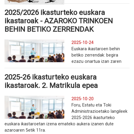
2025/2026 ikasturteko euskara
ikastaroak - AZAROKO TRINKOEN
BEHIN BETIKO ZERRENDAK
2025-10-24
Euskara ikastaroen behin
betiko zerrendak: begira
ezazu onartua izan zaren
2025-26 ikasturteko euskara
ikastaroak. 2. Matrikula epea
2025-10-20
Foru, Estatu eta Toki
Administrazioetako langileek
2025-2026 ikasturteko
euskara ikastaroetan izena emateko aukera izanen dute
azaroaren 5etik 11ra.