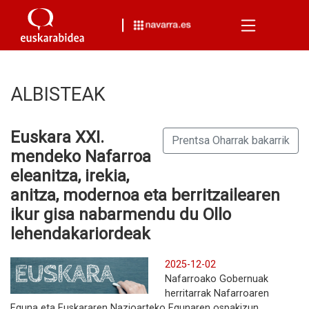
Menu
ALBISTEAK
Euskara XXI.
Prentsa Oharrak bakarrik
mendeko Nafarroa
eleanitza, irekia,
anitza, modernoa eta berritzailearen
ikur gisa nabarmendu du Ollo
lehendakariordeak
2025-12-02
Nafarroako Gobernuak
herritarrak Nafarroaren
Eguna eta Euskararen Nazioarteko Egunaren ospakizun