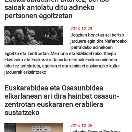
saioak antolatu ditu adineko
pertsonen egoitzetan
2025-12-29
Udazken honetan sei bertso
jarduera egin dira Nafarroako
iparraldeko adinekoen
egoitza eta zentroetan, Memoria eta Bizikidetzako, Kanpo
Ekintzako eta Euskarako Departamentuak Euskarabidearen
bitartez antolatuta, egoiliarrei eta senideei euskarazko kultur
jarduerak eskaintzeko
Euskarabidea eta Osasunbidea
elkarlanean ari dira hainbat osasun-
zentrotan euskararen erabilera
sustatzeko
2025-12-26