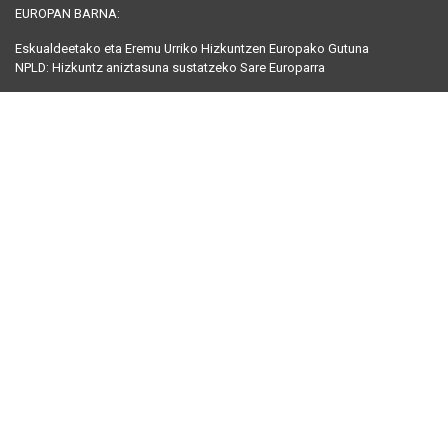
EUROPAN BARNA:
Eskualdeetako eta Eremu Urriko Hizkuntzen Europako Gutuna
NPLD: Hizkuntz aniztasuna sustatzeko Sare Europarra