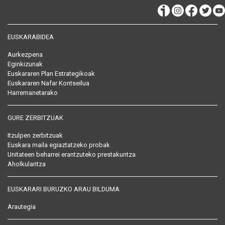
EUSKARABIDEA
Aurkezpena
Eginkizunak
Euskararen Plan Estrategikoak
Euskararen Nafar Kontseilua
Harremanetarako
GURE ZERBITZUAK
Itzulpen zerbitzuak
Euskara maila egiaztatzeko probak
Unitateen beharrei erantzuteko prestakuntza
Aholkularitza
EUSKARARI BURUZKO ARAU BILDUMA
Arautegia