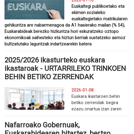
2026-01-10
Euskaltegi publikoetako eta
ekimen sozialeko
euskaltegietako matrikularen
gehikuntza are nabarmenagoa da A1 hasierako mailan (% 54),
Euskarabideak berezko hizkuntza hori eskuratzeko oztopo
ekonomikoak saihesteko eta hiztun berriak sustatzeko asmoz
bultzatutako laguntzak indartzearekin batera
2025/2026 ikasturteko euskara
ikastaroak - URTARRILEKO TRINKOEN
BEHIN BETIKO ZERRENDAK
2026-01-08
Euskara ikastaroen behin
betiko zerrendak: begira
ezazu onartua izan zaren
Nafarroako Gobernuak,
Euskarabidearen bitartez, bertso