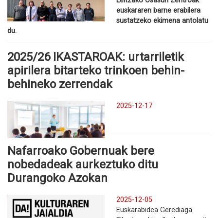
Leitzako Osasun Zentroak
euskararen barne erabilera
sustatzeko ekimena antolatu
du.
2025/26 IKASTAROAK: urtarriletik
apirilera bitarteko trinkoen behin-
behineko zerrendak
2025-12-17
Nafarroako Gobernuak bere
nobedadeak aurkeztuko ditu
Durangoko Azokan
2025-12-05
Euskarabidea Gerediaga