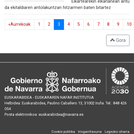
Elkartearekin elkarlanean aritu
da ekitaldiaren antolakuntzan hitzarmen baten bitartez
«Aurrekoak
1
2
3
4
5
6
7
8
9
10
Gora
EUSKARABIDEA - EUSKARAREN NAFAR INSTITUTUA
Helbidea:
Euskarabidea, Paulino Caballero 13, 31002 Iruña
. Tel.:
848 426
054
Posta
elektronikoa
:
euskarabidea@navarra.es
Cookie politika
Irisgarritasuna
Legezko oharra