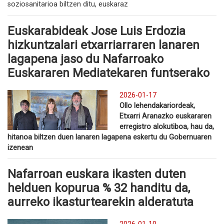
soziosanitarioa biltzen ditu, euskaraz
Euskarabideak Jose Luis Erdozia
hizkuntzalari etxarriarraren lanaren
lagapena jaso du Nafarroako
Euskararen Mediatekaren funtserako
2026-01-17
Ollo lehendakariordeak,
Etxarri Aranazko euskararen
erregistro alokutiboa, hau da,
hitanoa biltzen duen lanaren lagapena eskertu du Gobernuaren
izenean
Nafarroan euskara ikasten duten
helduen kopurua % 32 handitu da,
aurreko ikasturtearekin alderatuta