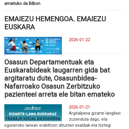
amaituko da Bilbon
EMAIEZU HEMENGOA. EMAIEZU
EUSKARA
2026-01-22
Osasun Departamentuak eta
Euskarabideak laugarren gida bat
argitaratu dute, Osasunbidea-
Nafarroako Osasun Zerbitzuko
pazienteei arreta ele bitan emateko
2026-01-21
Argitalpena gizarte-langileei
zuzenduta dago, eta
eguneroko lanean erabiltzen dituzten esaldiak eta hiztegi