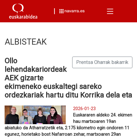
Menu
ALBISTEAK
Ollo
Prentsa Oharrak bakarrik
lehendakariordeak
AEK gizarte
ekimeneko euskaltegi sareko
ordezkariak hartu ditu Korrika dela eta
2026-01-23
Euskararen aldeko 24. ekimen
hau martxoaren 19an
abiatuko da Atharratzetik eta, 2.175 kilometro egin ondoren 11
egunez, horietako bost Nafarroan zehar, martxoaren 29an