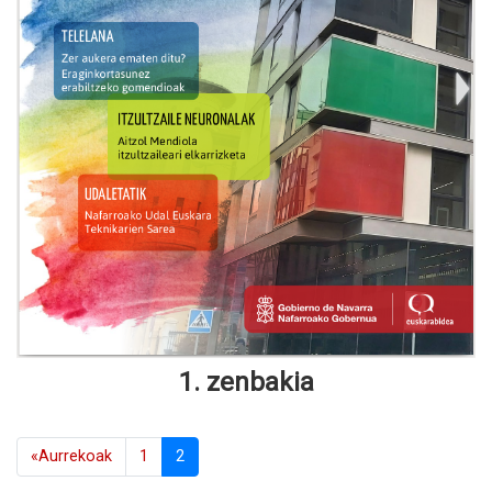
1. zenbakia
«Aurrekoak
1
2