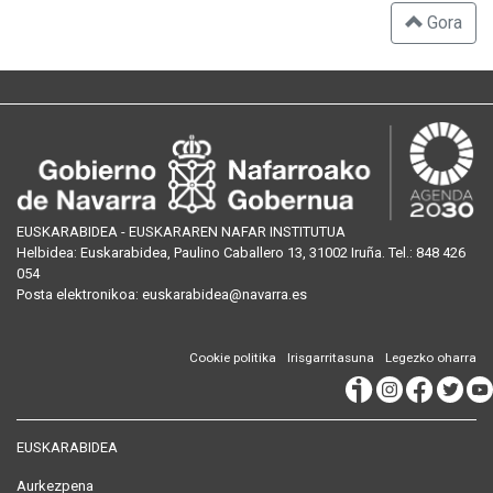
Gora
EUSKARABIDEA - EUSKARAREN NAFAR INSTITUTUA
Helbidea:
Euskarabidea, Paulino Caballero 13, 31002 Iruña
. Tel.:
848 426
054
Posta
elektronikoa
:
euskarabidea@navarra.es
Cookie politika
Irisgarritasuna
Legezko oharra
EUSKARABIDEA
Aurkezpena