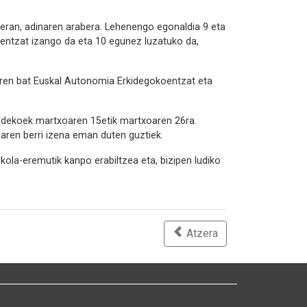
keran, adinaren arabera. Lehenengo egonaldia 9 eta
koentzat izango da eta 10 egunez luzatuko da,
eren bat Euskal Autonomia Erkidegokoentzat eta
raldekoek martxoaren 15etik martxoaren 26ra.
aren berri izena eman duten guztiek.
la-eremutik kanpo erabiltzea eta, bizipen ludiko
Atzera