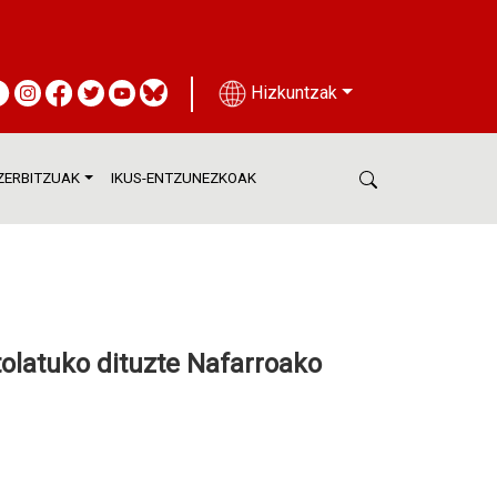
Hizkuntzak
ZERBITZUAK
IKUS-ENTZUNEZKOAK
tolatuko dituzte Nafarroako