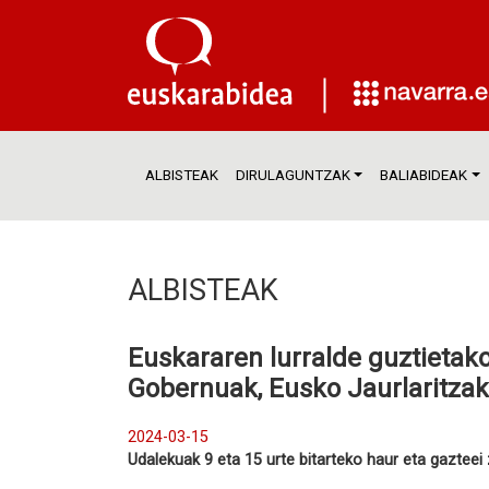
ALBISTEAK
DIRULAGUNTZAK
BALIABIDEAK
ALBISTEAK
Euskararen lurralde guztietak
Gobernuak, Eusko Jaurlaritza
2024-03-15
Udalekuak 9 eta 15 urte bitarteko haur eta gazteei