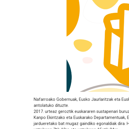
Nafarroako Gobernuak, Eusko Jaurlaritzak eta Eus
antolatuko dituzte.
2017. urteaz geroztik euskararen sustapenari buru
Kanpo Ekintzako eta Euskarako Departamentuak, Eus
jardueretako bat mugaz gaindiko egonaldiak dira. Ho