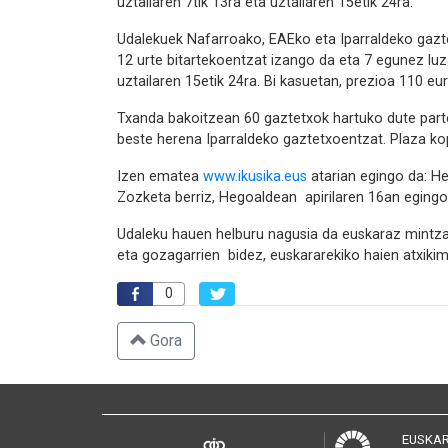
uztailaren 7tik 13ra eta uztailaren 15etik 24ra.
Udalekuek Nafarroako, EAEko eta Iparraldeko gazte
12 urte bitartekoentzat izango da eta 7 egunez luz
uztailaren 15etik 24ra. Bi kasuetan, prezioa 110 e
Txanda bakoitzean 60 gaztetxok hartuko dute part
beste herena Iparraldeko gaztetxoentzat. Plaza ko
Izen ematea
www.ikusika.eus
atarian egingo da: H
Zozketa berriz, Hegoaldean apirilaren 16an egingo
Udaleku hauen helburu nagusia da euskaraz mintzat
eta gozagarrien bidez, euskararekiko haien atxiki
0
Gora
EUSKAR