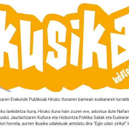
karen Erakunde Publikoak Hiruko Itunaren barnean euskararen lurral
zko lankidetza ituna, Hiruko ituna hain zuzen ere, adostua dute Naf
ko Jaurlaritzaren Kultura eta Hizkuntza Politika Sailak eta Euskara
ri horrela, aurten Ikusika udalekuak antolatu dira “Egin udari zirika!”