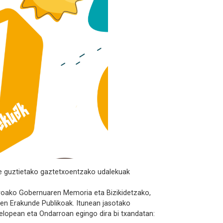
de guztietako gaztetxoentzako udalekuak
arroako Gobernuaren Memoria eta Bizikidetzako,
ren Erakunde Publikoak. Itunean jasotako
 lelopean eta Ondarroan egingo dira bi txandatan: