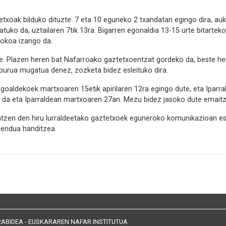
txoak bilduko dituzte. 7 eta 10 eguneko 2 txandatan egingo dira, au
atuko da, uztailaren 7tik 13ra. Bigarren egonaldia 13-15 urte bitarte
urokoa izango da.
e. Plazen heren bat Nafarroako gaztetxoentzat gordeko da, beste h
purua mugatua denez, zozketa bidez esleituko dira.
egoaldekoek martxoaren 15etik apirilaren 12ra egingo dute, eta Ipar
 da eta Iparraldean martxoaren 27an. Mezu bidez jasoko dute emaitz
zen den hiru lurraldeetako gaztetxoek eguneroko komunikazioan esko
mendua handitzea.
ABIDEA - EUSKARAREN NAFAR INSTITUTUA