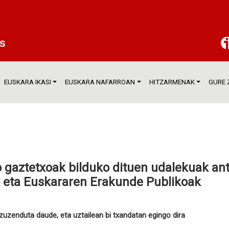
EUSKARA IKASI
EUSKARA NAFARROAN
HITZARMENAK
GURE 
o gaztetxoak bilduko dituen udalekuak an
k eta Euskararen Erakunde Publikoak
 zuzenduta daude, eta uztailean bi txandatan egingo dira