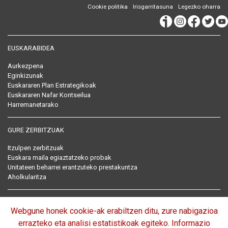
Cookie politika
Irisgarritasuna
Legezko oharra
EUSKARABIDEA
Aurkezpena
Eginkizunak
Euskararen Plan Estrategikoak
Euskararen Nafar Kontseilua
Harremanetarako
GURE ZERBITZUAK
Itzulpen zerbitzuak
Euskara maila egiaztatzeko probak
Unitateen beharrei erantzuteko prestakuntza
Aholkularitza
EUSKARARI BURUZKO ARAU BILDUMA
Webgune honek cookie-ak erabiltzen ditu, zure nabigazioa
Arautegia
errazteko eta analisi estatistikoak egiteko. Informazio