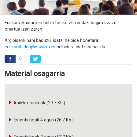
Euskara ikastaroen behin betiko zerrendak: begira ezazu
onartua izan zaren
Argibiderik nahi baduzu, idatzi helbide honetara:
euskarabidea@navarra.es
helbidera idatzi behar da.
0
Material osagarria
Iraileko trinkoak (29.7 Kb.)
Estentsiboak 4 egun (26.7 Kb.)