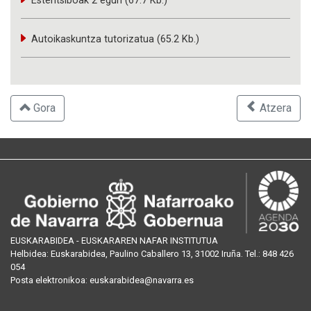
Estentsiboak 2 egun (67.7 Kb.)
Autoikaskuntza tutorizatua (65.2 Kb.)
Gora
Atzera
EUSKARABIDEA - EUSKARAREN NAFAR INSTITUTUA
Helbidea:
Euskarabidea, Paulino Caballero 13, 31002 Iruña
. Tel.:
848 426
054
Posta
elektronikoa
:
euskarabidea@navarra.es