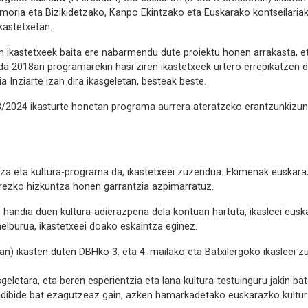
moria eta Bizikidetzako, Kanpo Ekintzako eta Euskarako kontseilaria
kastetxetan.
ikastetxeek baita ere nabarmendu dute proiektu honen arrakasta, eta 
a 2018an programarekin hasi ziren ikastetxeek urtero errepikatzen du
ia Inziarte izan dira ikasgeletan, besteak beste.
2024 ikasturte honetan programa aurrera ateratzeko erantzunkizuna.
tza eta kultura-programa da, ikastetxeei zuzendua. Ekimenak euskara
erezko hizkuntza honen garrantzia azpimarratuz.
andia duen kultura-adierazpena dela kontuan hartuta, ikasleei euska
lburua, ikastetxeei doako eskaintza eginez.
an) ikasten duten DBHko 3. eta 4. mailako eta Batxilergoko ikasleei 
eletara, eta beren esperientzia eta lana kultura-testuinguru jakin bat
k adibide bat ezagutzeaz gain, azken hamarkadetako euskarazko kultu