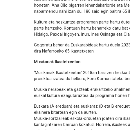
honetan, Ana Ollo bigarren lehendakariorde eta Me
nabarmendu nahi izan du, 180 saio egin baitira 65 i
Kultura eta hezkuntza-programan parte hartu duten 
parte hartzeko. Kontuan hartu beharreko datu bat d
Hidalgo, Paxcal Irigoyen, Inun, Ines Osinaga eta Ola
Gogoratu behar da Euskarabideak hartu duela 2023/
dira Nafarroako 65 ikastetxetan.
Musikariak Ikastetxeetan
‘Musikariak Ikastetxeetan’ 2018an hasi zen hezkun
proiektua izatea du helburu, Foru Komunitateko b
Musika nerabeak eta gazteak erakartzeko ahalmen h
euskal kultura ezagutaraztea da programa honen he
Euskara (A ereduan) eta euskaraz (D eta B ereduet
ekainera bitartean egin da aurten.
Musika-sortzaileak eskola-orduetan joaten dira ikasg
kantagintzaren barruan kokatuz. Horrela, ikaslee