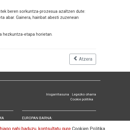
tistek beren sorkuntza-prozesua azaltzen dute:
eta abar. Gainera, hainbat abesti zuzenean
ra hezkuntza-etapa horietan.
Atzera
Irisgarritasuna
Legezko oharra
Cookie politika
MA
EUROPAN BARNA:
Eskualdeetako eta Eremu Urriko Hizkuntzen
ehiago nahi baduzu, kontsultatu gure
Cookien Politika