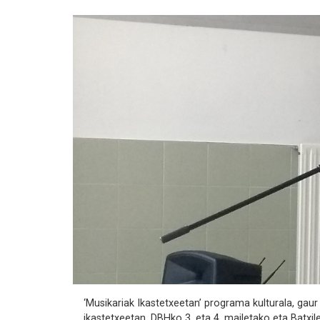
‘Musikariak Ikastetxeetan’ programa kulturala, ga
ikastetxeetan, DBHko 3. eta 4. mailetako eta Batxi