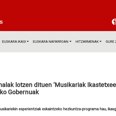
EUSKARA IKASI
EUSKARA NAFARROAN
HITZARMENAK
GURE 
nalak lotzen dituen ‘Musikariak Ikastetxe
ako Gobernuak
usikariekin esperientziak eskaintzeko hezkuntza-programa hau, ika