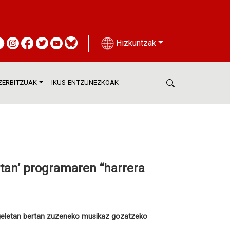
Hizkuntzak
ZERBITZUAK
IKUS-ENTZUNEZKOAK
etan’ programaren “harrera
sgeletan bertan zuzeneko musikaz gozatzeko