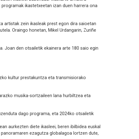
k programak ikastetxeetan izan duen harrera ona
artistak zein ikasleak prest egon dira saioetan
tela. Oraingo honetan, Mikel Urdangarin, Zuriñe
 Joan den otsailetik ekainera arte 180 saio egin
zko kultur prestakuntza eta transmisiorako
razko musika-sortzaileen lana hurbiltzea eta
zuzenduta dago programa, eta 2024ko otsailetik
ean aurkezten diete ikasleei, beren ibilbidea euskal
r panoramaren ezagutza globalagoa lortzen dute,