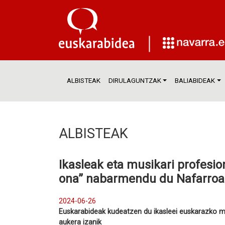
ALBISTEAK
DIRULAGUNTZAK
BALIABIDEAK
ALBISTEAK
Ikasleak eta musikari profesio
ona” nabarmendu du Nafarro
2024-06-26
Euskarabideak kudeatzen du ikasleei euskarazko m
aukera izanik