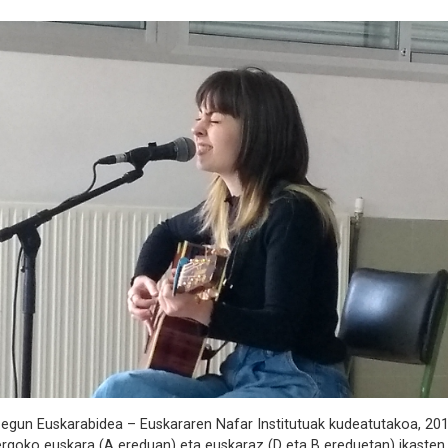
ur egun Euskarabidea – Euskararen Nafar Institutuak kudeatutakoa, 20
lergoko euskara (A ereduan) eta euskaraz (D eta B ereduetan) ikasten