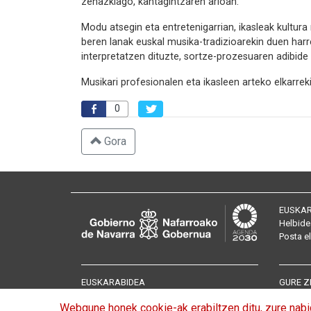
zehazkiago, kantagintzaren arloan.
Modu atsegin eta entretenigarrian, ikasleak kultur
beren lanak euskal musika-tradizioarekin duen harr
interpretatzen dituzte, sortze-prozesuaren adibide 
Musikari profesionalen eta ikasleen arteko elkarrek
0
Gora
EUSKAR
Helbide
Posta
e
EUSKARABIDEA
GURE Z
Aurkezpena
Itzulpe
Webgune honek cookie-ak erabiltzen ditu, zure nabig