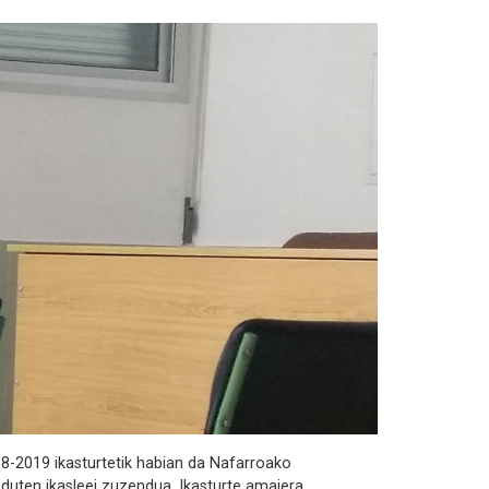
18-2019 ikasturtetik habian da Nafarroako
 duten ikasleei zuzendua. Ikasturte amaiera