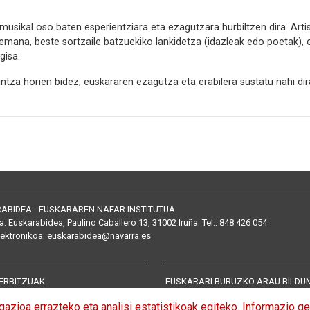
a musikal oso baten esperientziara eta ezagutzara hurbiltzen dira. Ar
emana, beste sortzaile batzuekiko lankidetza (idazleak edo poetak), 
gisa.
intza horien bidez, euskararen ezagutza eta erabilera sustatu nahi di
ABIDEA - EUSKARAREN NAFAR INSTITUTUA
a:
Euskarabidea, Paulino Caballero 13, 31002 Iruña
. Tel.:
848 426 054
lektronikoa
:
euskarabidea@navarra.es
ERBITZUAK
EUSKARARI BURUZKO ARAU BILDU
n zerbitzuak
Arautegia
azioa errazteko eta analisi estatistikoak egiteko. Informazio g