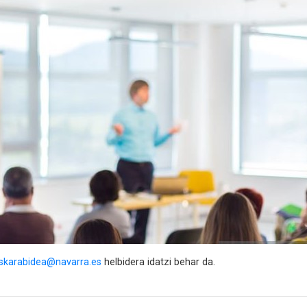
skarabidea@navarra.es
helbidera idatzi behar da.