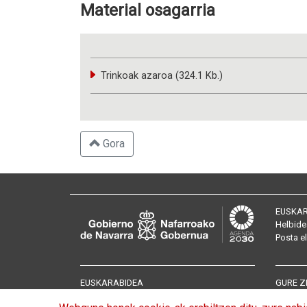
Material osagarria
Trinkoak azaroa (324.1 Kb.)
Gora
EUSKAR
Helbide
Posta
e
EUSKARABIDEA
GURE Z
Aurkezpena
Itzulpe