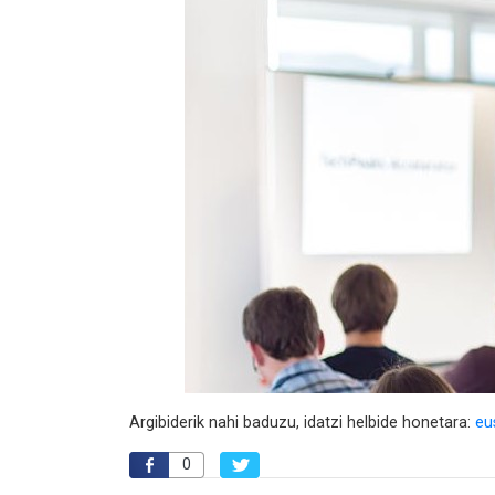
Argibiderik nahi baduzu, idatzi helbide honetara:
eu
0