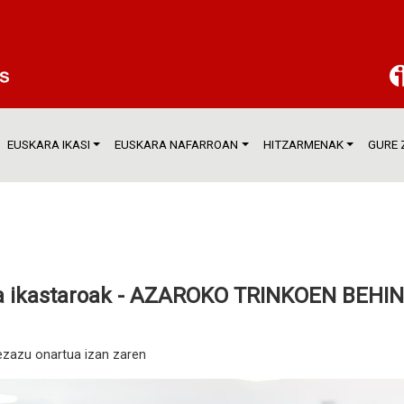
EUSKARA IKASI
EUSKARA NAFARROAN
HITZARMENAK
GURE 
ara ikastaroak - AZAROKO TRINKOEN BEH
 ezazu onartua izan zaren