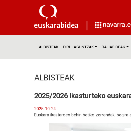
ALBISTEAK
DIRULAGUNTZAK
BALIABIDEAK
ALBISTEAK
2025/2026 ikasturteko eusk
2025-10-24
Euskara ikastaroen behin betiko zerrendak: begira