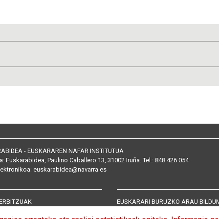
ABIDEA - EUSKARAREN NAFAR INSTITUTUA
a:
Euskarabidea, Paulino Caballero 13, 31002 Iruña
. Tel.:
848 426 054
lektronikoa
:
euskarabidea@navarra.es
ERBITZUAK
EUSKARARI BURUZKO ARAU BILDU
n zerbitzuak
Arautegia