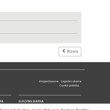
Atzera
Irisgarritasuna
Legezko oharra
Cookie politika
MA
EUROPAN BARNA:
Eskualdeetako eta Eremu Urriko Hizkuntzen