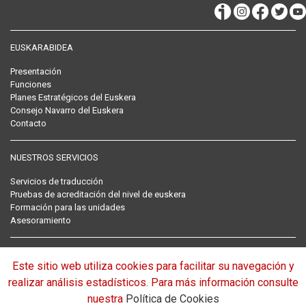
EUSKARABIDEA
Presentación
Funciones
Planes Estratégicos del Euskera
Consejo Navarro del Euskera
Contacto
NUESTROS SERVICIOS
Servicios de traducción
Pruebas de acreditación del nivel de euskera
Formación para las unidades
Asesoramiento
RECOPILACIÓN NORMATIVA DEL EUSKERA
Este sitio web utiliza cookies para facilitar su navegación y
Normativa
realizar análisis estadísticos. Para más información consulte
nuestra
Política de Cookies