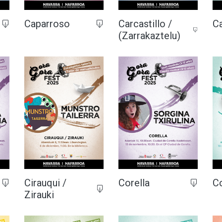
Caparroso
Carcastillo /
C
(Zarrakaztelu)
Cirauqui /
Corella
C
Zirauki