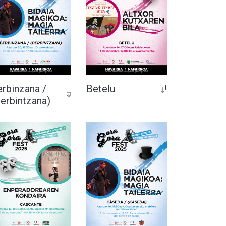
rbinzana /
Betelu
erbintzana)