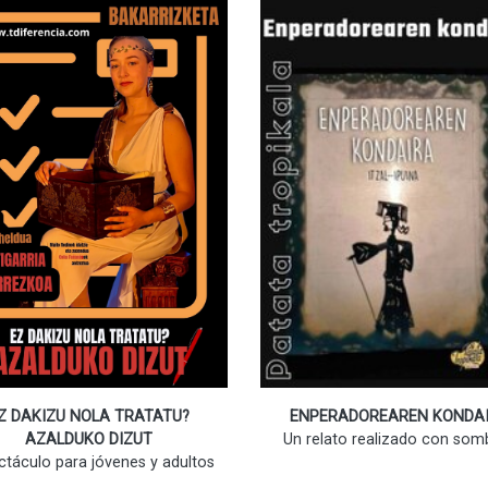
Z DAKIZU NOLA TRATATU?
ENPERADOREAREN KONDA
AZALDUKO DIZUT
Un relato realizado con som
ctáculo para jóvenes y adultos