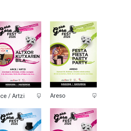
Areso
ce / Artzi