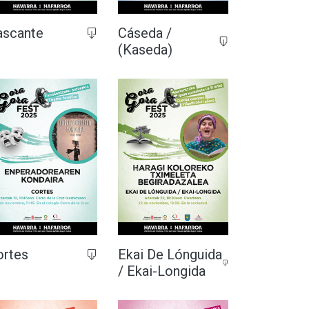
ascante
Cáseda /
(Kaseda)
ortes
Ekai De Lónguida
/ Ekai-Longida