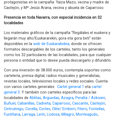
protagonistas en la campaña: Yaiza Mazo, vecina y madre de
Castejón, y Mª Jesús Arana, vecina y abuela de Caparroso.
Presencia en toda Navarra, con especial incidencia en 32
localidades
Los materiales gráficos de la campaña “Regálales el euskera y
llegarán muy alto/Euskararekin, gora eta gora beti” están
disponibles en la
web de Euskarabidea,
donde se ofrecen
formatos descargables de los carteles, tanto los generales
como los 32 particulares de las localidades, para que cualquier
persona o entidad que lo desee pueda descargarlo y difundirlo.
Con una inversión de 38.000 euros, contempla soportes como
cartelería, prensa digital, radios musicales y generalistas,
revistas locales, televisiones locales y redes sociales. Cuenta
con varios carteles generales:
Cartel general 1
eta
cartel
general 3
. Y también con carteles específicos para las
localidades de
Ablitas
,
Arguedas
,
Azagra
,
Peralta / Azkoien
,
Buñuel
,
Cabanillas
,
Cadreita
,
Caparroso
,
Cascante
,
Castejón
,
Cintruénigo
,
Corella
,
Cortes
,
Olite/ Erriberri
,
Fitero
,
Fontellas
,
Fustiñana
,
Larraga
,
Lerín
,
Lodosa
,
Milagro
,
Monteagudo
,