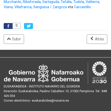
Murchante
,
Ribaforada
,
Sartaguda
,
Tafalla
,
Tudela
,
Valtierra
,
Viana
,
Villafranca
,
Sangüesa / Zangoza
eta
Carcastillo
.
0
Subir
Atrás
EUSKARABIDEA - INSTITUTO NAVARRO DEL EUSKERA
Dirección:
Euskarabidea, Paulino Caballero 13, 31002 Pamplona
. Tel.:
848
426 054
Correo
electrónico
:
euskarabidea@navarra.es