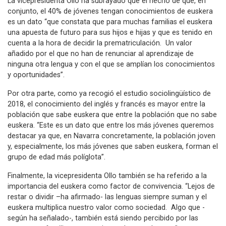
La vicepresidenta Ollo ha subrayado que el hecho de que, en
conjunto, el 40% de jóvenes tengan conocimientos de euskera
es un dato “que constata que para muchas familias el euskera
una apuesta de futuro para sus hijos e hijas y que es tenido en
cuenta a la hora de decidir la prematriculación. Un valor
añadido por el que no han de renunciar al aprendizaje de
ninguna otra lengua y con el que se amplían los conocimientos
y oportunidades”.
Por otra parte, como ya recogió el estudio sociolingüístico de
2018, el conocimiento del inglés y francés es mayor entre la
población que sabe euskera que entre la población que no sabe
euskera. “Este es un dato que entre los más jóvenes queremos
destacar ya que, en Navarra concretamente, la población joven
y, especialmente, los más jóvenes que saben euskera, forman el
grupo de edad más políglota”.
Finalmente, la vicepresidenta Ollo también se ha referido a la
importancia del euskera como factor de convivencia. “Lejos de
restar o dividir –ha afirmado- las lenguas siempre suman y el
euskera multiplica nuestro valor como sociedad. Algo que -
según ha señalado-, también está siendo percibido por las