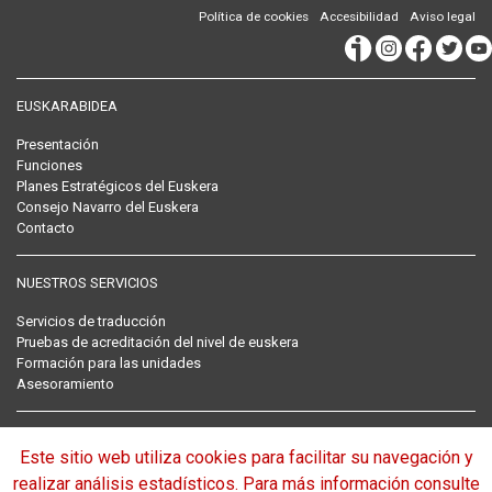
Política de cookies
Accesibilidad
Aviso legal
EUSKARABIDEA
Presentación
Funciones
Planes Estratégicos del Euskera
Consejo Navarro del Euskera
Contacto
NUESTROS SERVICIOS
Servicios de traducción
Pruebas de acreditación del nivel de euskera
Formación para las unidades
Asesoramiento
RECOPILACIÓN NORMATIVA DEL EUSKERA
Este sitio web utiliza cookies para facilitar su navegación y
Normativa
realizar análisis estadísticos. Para más información consulte