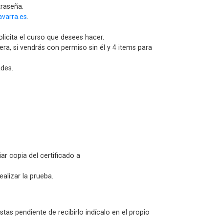
traseña.
varra.es
.
licita el curso que desees hacer.
era, si vendrás con permiso sin él y 4 items para
ades.
r copia del certificado a
alizar la prueba.
stas pendiente de recibirlo indícalo en el propio