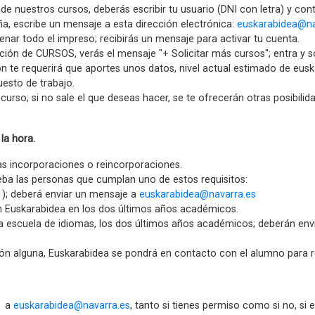
de nuestros cursos, deberás escribir tu usuario (DNI con letra) y con
ña, escribe un mensaje a esta dirección electrónica:
euskarabidea@na
lenar todo el impreso; recibirás un mensaje para activar tu cuenta.
ción de CURSOS, verás el mensaje "+ Solicitar más cursos"; entra y so
ón te requerirá que aportes unos datos, nivel actual estimado de eusk
uesto de trabajo.
urso; si no sale el que deseas hacer, se te ofrecerán otras posibilid
 la hora.
as incorporaciones o reincorporaciones.
ueba las personas que cumplan uno de estos requisitos:
1); deberá enviar un mensaje a
euskarabidea@navarra.es
n Euskarabidea en los dos últimos años académicos.
 escuela de idiomas, los dos últimos años académicos; deberán envia
n alguna, Euskarabidea se pondrá en contacto con el alumno para re
o a
euskarabidea@navarra.es
, tanto si tienes permiso como si no, si e