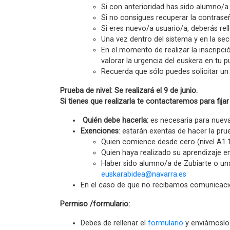
Si con anterioridad has sido alumno/a 
Si no consigues recuperar la contrase
Si eres nuevo/a usuario/a, deberás rel
Una vez dentro del sistema y en la sec
En el momento de realizar la inscripci
valorar la urgencia del euskera en tu p
Recuerda que sólo puedes solicitar un c
Prueba de nivel: Se realizará el 9 de junio.
Si tienes que realizarla te contactaremos para fijar
Quién debe hacerla:
es necesaria para nuev
Exenciones
: estarán exentas de hacer la pr
Quien comience desde cero (nivel A1.
Quien haya realizado su aprendizaje e
Haber sido alumno/a de Zubiarte o una
euskarabidea@navarra.es
En el caso de que no recibamos comunicació
Permiso /formulario:
Debes de rellenar el
formulario
y enviárnosl