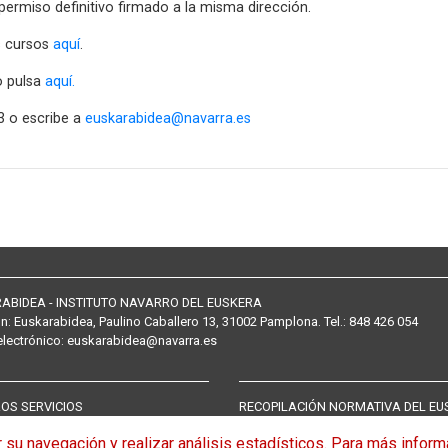
permiso definitivo firmado a la misma dirección.
os cursos
aquí
.
o pulsa
aquí.
3 o escribe a
euskarabidea@navarra.es
ABIDEA - INSTITUTO NAVARRO DEL EUSKERA
ón:
Euskarabidea, Paulino Caballero 13, 31002 Pamplona
. Tel.:
848 426 054
electrónico
:
euskarabidea@navarra.es
OS SERVICIOS
RECOPILACIÓN NORMATIVA DEL EU
os de traducción
Normativa
tar su navegación y realizar análisis estadísticos. Para más info