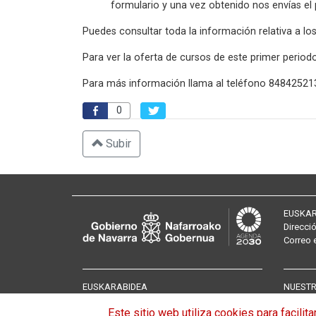
formulario y una vez obtenido nos envías el 
Puedes consultar toda la información relativa a l
Para ver la oferta de cursos de este primer period
Para más información llama al teléfono 84842521
0
Subir
EUSKAR
Direcci
Correo
EUSKARABIDEA
NUESTR
Presentación
Servici
Este sitio web utiliza cookies para facili