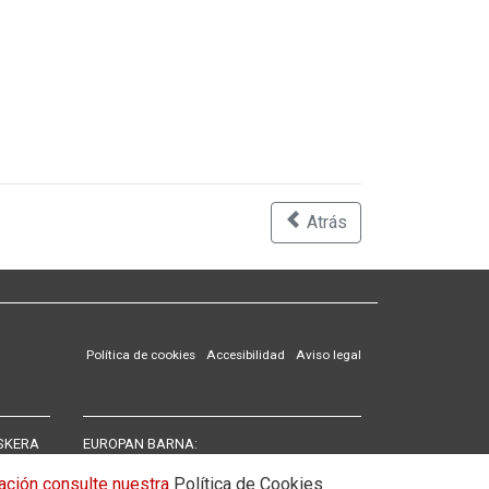
Atrás
Política de cookies
Accesibilidad
Aviso legal
SKERA
EUROPAN BARNA:
Carta Europea de las lenguas regionales y
rmación consulte nuestra
Política de Cookies