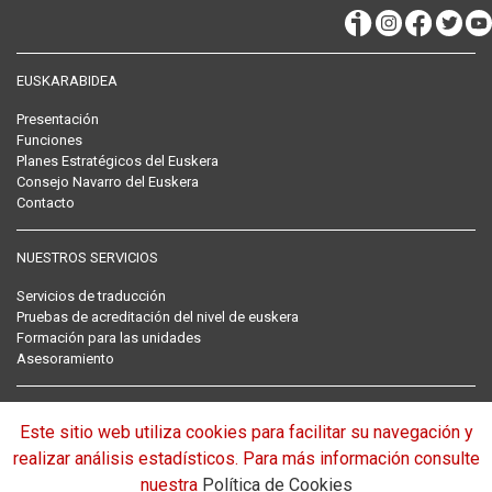
EUSKARABIDEA
Presentación
Funciones
Planes Estratégicos del Euskera
Consejo Navarro del Euskera
Contacto
NUESTROS SERVICIOS
Servicios de traducción
Pruebas de acreditación del nivel de euskera
Formación para las unidades
Asesoramiento
RECOPILACIÓN NORMATIVA DEL EUSKERA
Este sitio web utiliza cookies para facilitar su navegación y
Normativa
realizar análisis estadísticos. Para más información consulte
nuestra
Política de Cookies