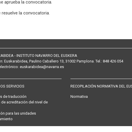
 se aprueba la convocatoria.
e resuelve la convocatoria.
ABIDEA - INSTITUTO NAVARRO DEL EUSKERA
ón:
Euskarabidea, Paulino Caballero 13, 31002 Pamplona
. Tel.:
848 426 054
electrónico
:
euskarabidea@navarra.es
OS SERVICIOS
RECOPILACIÓN NORMATIVA DEL EU
os de traducción
Normativa
 de acreditación del nivel de
ón para las unidades
amiento