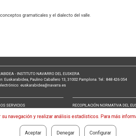
conceptos gramaticales y el dialecto del valle.
ABIDEA - INSTITUTO NAVARRO DEL EUSKERA
ón:
Euskarabidea, Paulino Caballero 13, 31002 Pamplona
. Tel.:
848 426 054
electrónico
:
euskarabidea@navarra.es
OS SERVICIOS
RECOPILACIÓN NORMATIVA DEL EU
os de traducción
Normativa
tar su navegación y realizar análisis estadísticos. Para más info
 de acreditación del nivel de
Aceptar
Denegar
Configurar
ón para las unidades