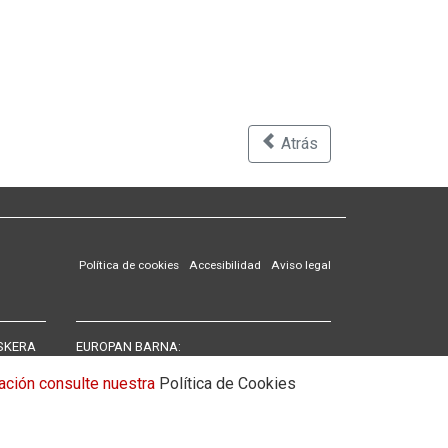
Atrás
Política de cookies
Accesibilidad
Aviso legal
SKERA
EUROPAN BARNA:
Carta Europea de las lenguas regionales y
rmación consulte nuestra
Política de Cookies
minoritarias
NPLD: Red Europea para la promoción de la
diversidad lingüística