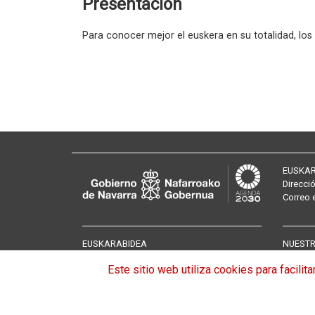
Presentación
Para conocer mejor el euskera en su totalidad, los 
EUSKAR
Direcci
Correo
EUSKARABIDEA
NUESTR
Presentación
Servici
Este sitio web utiliza cookies para facili
Funciones
Pruebas
Planes Estratégicos del Euskera
euskera
Consejo Navarro del Euskera
Formaci