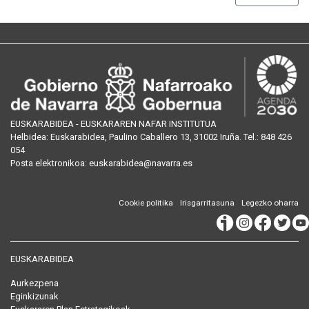
EUSKARABIDEA - EUSKARAREN NAFAR INSTITUTUA
Helbidea:
Euskarabidea, Paulino Caballero 13, 31002 Iruña
. Tel.:
848 426
054
Posta
elektronikoa
:
euskarabidea@navarra.es
Cookie politika
Irisgarritasuna
Legezko oharra
EUSKARABIDEA
Aurkezpena
Eginkizunak