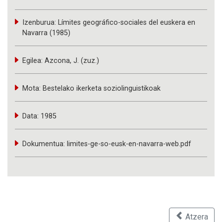
Izenburua:
Límites geográfico-sociales del euskera en
Navarra (1985)
Egilea:
Azcona, J. (zuz.)
Mota:
Bestelako ikerketa soziolinguistikoak
Data:
1985
Dokumentua:
limites-ge-so-eusk-en-navarra-web.pdf
Atzera